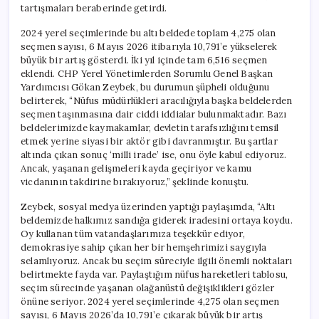
tartışmaları beraberinde getirdi.
2024 yerel seçimlerinde bu altı beldede toplam 4,275 olan
seçmen sayısı, 6 Mayıs 2026 itibarıyla 10,791’e yükselerek
büyük bir artış gösterdi. İki yıl içinde tam 6,516 seçmen
eklendi. CHP Yerel Yönetimlerden Sorumlu Genel Başkan
Yardımcısı Gökan Zeybek, bu durumun şüpheli olduğunu
belirterek, “Nüfus müdürlükleri aracılığıyla başka beldelerden
seçmen taşınmasına dair ciddi iddialar bulunmaktadır. Bazı
beldelerimizde kaymakamlar, devletin tarafsızlığını temsil
etmek yerine siyasi bir aktör gibi davranmıştır. Bu şartlar
altında çıkan sonuç ‘milli irade’ ise, onu öyle kabul ediyoruz.
Ancak, yaşanan gelişmeleri kayda geçiriyor ve kamu
vicdanının takdirine bırakıyoruz,” şeklinde konuştu.
Zeybek, sosyal medya üzerinden yaptığı paylaşımda, “Altı
beldemizde halkımız sandığa giderek iradesini ortaya koydu.
Oy kullanan tüm vatandaşlarımıza teşekkür ediyor,
demokrasiye sahip çıkan her bir hemşehrimizi saygıyla
selamlıyoruz. Ancak bu seçim süreciyle ilgili önemli noktaları
belirtmekte fayda var. Paylaştığım nüfus hareketleri tablosu,
seçim sürecinde yaşanan olağanüstü değişiklikleri gözler
önüne seriyor. 2024 yerel seçimlerinde 4,275 olan seçmen
sayısı, 6 Mayıs 2026’da 10,791’e çıkarak büyük bir artış