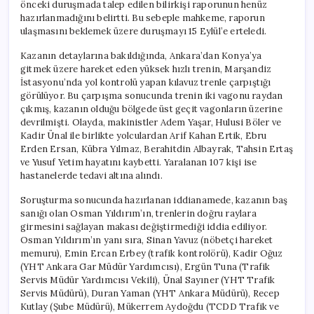
önceki duruşmada talep edilen bilirkişi raporunun henüz
hazırlanmadığını belirtti. Bu sebeple mahkeme, raporun
ulaşmasını beklemek üzere duruşmayı 15 Eylül’e erteledi.
Kazanın detaylarına bakıldığında, Ankara’dan Konya’ya
gitmek üzere hareket eden yüksek hızlı trenin, Marşandiz
İstasyonu’nda yol kontrolü yapan kılavuz trenle çarpıştığı
görülüyor. Bu çarpışma sonucunda trenin iki vagonu raydan
çıkmış, kazanın olduğu bölgede üst geçit vagonların üzerine
devrilmişti. Olayda, makinistler Adem Yaşar, Hulusi Böler ve
Kadir Ünal ile birlikte yolculardan Arif Kahan Ertik, Ebru
Erden Ersan, Kübra Yılmaz, Berahitdin Albayrak, Tahsin Ertaş
ve Yusuf Yetim hayatını kaybetti. Yaralanan 107 kişi ise
hastanelerde tedavi altına alındı.
Soruşturma sonucunda hazırlanan iddianamede, kazanın baş
sanığı olan Osman Yıldırım’ın, trenlerin doğru raylara
girmesini sağlayan makası değiştirmediği iddia ediliyor.
Osman Yıldırım’ın yanı sıra, Sinan Yavuz (nöbetçi hareket
memuru), Emin Ercan Erbey (trafik kontrolörü), Kadir Oğuz
(YHT Ankara Gar Müdür Yardımcısı), Ergün Tuna (Trafik
Servis Müdür Yardımcısı Vekili), Ünal Sayıner (YHT Trafik
Servis Müdürü), Duran Yaman (YHT Ankara Müdürü), Recep
Kutlay (Şube Müdürü), Mükerrem Aydoğdu (TCDD Trafik ve