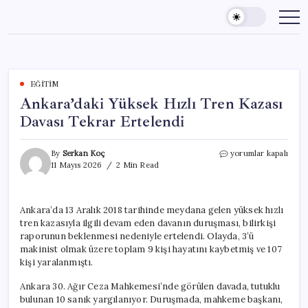
Skip
to
content
EĞITIM
Ankara’daki Yüksek Hızlı Tren Kazası
Davası Tekrar Ertelendi
Ankara’daki
By
Serkan Koç
yorumlar kapalı
Yüksek
11 Mayıs 2026
2 Min Read
Hızlı
Tren
Kazası
Ankara’da 13 Aralık 2018 tarihinde meydana gelen yüksek hızlı
Davası
tren kazasıyla ilgili devam eden davanın duruşması, bilirkişi
Tekrar
Ertelendi
raporunun beklenmesi nedeniyle ertelendi. Olayda, 3’ü
için
makinist olmak üzere toplam 9 kişi hayatını kaybetmiş ve 107
kişi yaralanmıştı.
Ankara 30. Ağır Ceza Mahkemesi’nde görülen davada, tutuklu
bulunan 10 sanık yargılanıyor. Duruşmada, mahkeme başkanı,