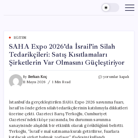
Skip
to
content
EĞITIM
SAHA Expo 2026’da İsrail’in Silah
Tedarikçileri: Satış Kısıtlamaları
Şirketlerin Var Olmasını Güçleştiriyor
SAHA
By
Serkan Koç
yorumlar kapalı
Expo
11 Mayıs 2026
1 Min Read
2026’da
İsrail’in
Silah
İstanbul’da gerçekleştirilen SAHA Expo 2026 savunma fuarı,
Tedarikçileri:
İsrail’in önde gelen silah tedarikçilerinin katılımıyla dikkatleri
Satış
Kısıtlamaları
üzerine çekti. Gazeteci Barış Terkoğlu, Cumhuriyet
Şirketlerin
Gazetesi’ndeki köşe yazısında, bu durumun savunma
Var
sanayisinde alışıldık bir etkinlik olarak görüldüğünü belirtti.
Olmasını
Terkoğlu, “İsrail’e mal satmama kuralı getirilirse, fuarlara
Güçleştiriyor
katılacak şirket bulmak zorlaşır,” ifadesini kullandı.