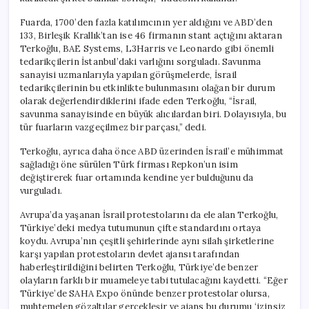
için
Fuarda, 1700’den fazla katılımcının yer aldığını ve ABD’den
133, Birleşik Krallık’tan ise 46 firmanın stant açtığını aktaran
Terkoğlu, BAE Systems, L3Harris ve Leonardo gibi önemli
tedarikçilerin İstanbul’daki varlığını sorguladı. Savunma
sanayisi uzmanlarıyla yapılan görüşmelerde, İsrail
tedarikçilerinin bu etkinlikte bulunmasını olağan bir durum
olarak değerlendirdiklerini ifade eden Terkoğlu, “İsrail,
savunma sanayisinde en büyük alıcılardan biri. Dolayısıyla, bu
tür fuarların vazgeçilmez bir parçası,” dedi.
Terkoğlu, ayrıca daha önce ABD üzerinden İsrail’e mühimmat
sağladığı öne sürülen Türk firması Repkon’un isim
değiştirerek fuar ortamında kendine yer bulduğunu da
vurguladı.
Avrupa’da yaşanan İsrail protestolarını da ele alan Terkoğlu,
Türkiye’deki medya tutumunun çifte standardını ortaya
koydu. Avrupa’nın çeşitli şehirlerinde aynı silah şirketlerine
karşı yapılan protestoların devlet ajansı tarafından
haberleştirildiğini belirten Terkoğlu, Türkiye’de benzer
olayların farklı bir muameleye tabi tutulacağını kaydetti. “Eğer
Türkiye’de SAHA Expo önünde benzer protestolar olursa,
muhtemelen gözaltılar gerçekleşir ve ajans bu durumu ‘izinsiz