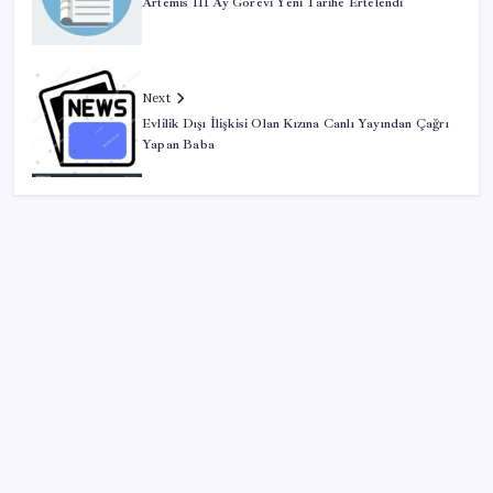
Artemis III Ay Görevi Yeni Tarihe Ertelendi
Next
Evlilik Dışı İlişkisi Olan Kızına Canlı Yayından Çağrı
Yapan Baba
SON YAZILAR
Honor Magic V6 Türkiye’de: İşte Fiyatı ve Özellikleri