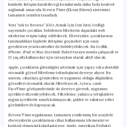
kimlerle iletişim kurabileceği konularında daha fazla kontrol
sağlamak amacıyla Screen Time (Ekran Süresi) sistemini
tamamen yeniden tasarladı.
Yeni “Ask to Browse” (Göz Atmak İçin İzin İste) özelliği
sayesinde çocuklar, belirlenen filtrelerin dışındaki web
sitelerine erişim talep edebilecek. Ebeveynler, çocuklarının
tanımadıkları kişilerle iletişime geçmeleri için onay
gerektiren yeni kontroller de belirleyebilecek. Bu özellik,
iPhone, iPad ve Mac üzerinde Safari tarayıcısında çalışacak ve
13 yaş altı kullanıcılar için varsayılan olarak aktif olacak.
Apple, çocukların güvenliğini artırmak için yapay zeka destekli
otomatik görsel filtreleme teknolojisini devreye alıyor. Bu
sistem, cihazlara gönderilen ve uygunsuz olduğu düşünülen
görselleri otomatik olarak filtreleyecek. Ayrıca, canlı
FaceTime görüşmelerinde de devreye girerek, uygunsuz
içerikleri düzenleyebilecek. Filtreleme, yalnızca yetişkinlere
uygun içeriklerle sınırlı kalmayacak; şiddet ve rahatsız edici
görüntüleri de kapsayacak.
Screen Time uygulaması, tamamen yenilenmiş bir arayüzle
ebeveynlerin çocuklarının cihaz kullanımını izlemesini ve
kontrol etmesini kolaylaştırıyor. Apple, Amerikan Pediatri