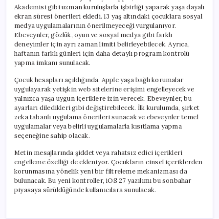
Akademisi gibi uzman kuruluşlarla işbirliği yaparak yaşa dayalı
ekran süresi önerileri ekledi. 13 yaş altındaki çocuklara sosyal
medya uygulamalarının önerilmeyeceği vurgulanıyor.
Ebeveynler, gözlük, oyun ve sosyal medya gibi farklı
deneyimler için ayrı zaman limiti belirleyebilecek. Ayrıca,
haftanın farklı günleri için daha detaylı program kontrolü
yapma imkanı sunulacak.
Çocuk hesapları açıldığında, Apple yaşa bağlı korumalar
uygulayarak yetişkin web sitelerine erişimi engelleyecek ve
yalnızca yaşa uygun içeriklere izin verecek. Ebeveynler, bu
ayarları diledikleri gibi değiştirebilecek. İlk kurulumda, şirket
zeka tabanlı uygulama önerileri sunacak ve ebeveynler temel
uygulamalar veya belirli uygulamalarla kısıtlama yapma
seçeneğine sahip olacak.
Metin mesajlarında şiddet veya rahatsız edici içerikleri
engelleme özelliği de ekleniyor. Çocukların cinsel içeriklerden
korunmasına yönelik yeni bir filtreleme mekanizması da
bulunacak. Bu yeni kontroller, iOS 27 yazılımı bu sonbahar
piyasaya sürüldüğünde kullanıcılara sunulacak.