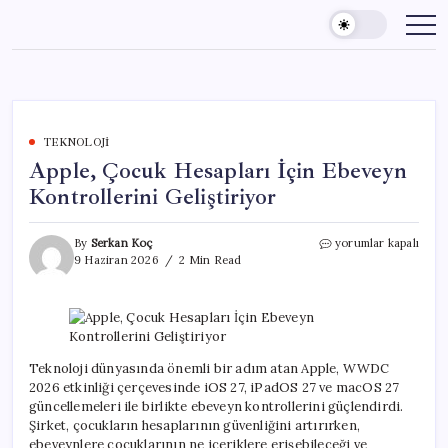
Skip
to
content
TEKNOLOJI
Apple, Çocuk Hesapları İçin Ebeveyn
Kontrollerini Geliştiriyor
Apple,
By
Serkan Koç
yorumlar kapalı
Çocuk
9 Haziran 2026
2 Min Read
Hesapları
İçin
Ebeveyn
Kontrollerini
Geliştiriyor
için
Teknoloji dünyasında önemli bir adım atan Apple, WWDC
2026 etkinliği çerçevesinde iOS 27, iPadOS 27 ve macOS 27
güncellemeleri ile birlikte ebeveyn kontrollerini güçlendirdi.
Şirket, çocukların hesaplarının güvenliğini artırırken,
ebeveynlere çocuklarının ne içeriklere erişebileceği ve