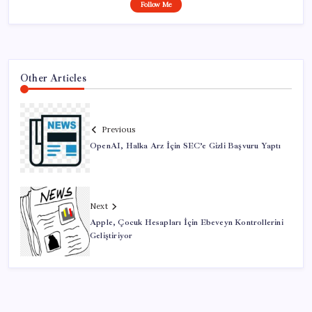
Follow Me
Other Articles
Previous
OpenAI, Halka Arz İçin SEC’e Gizli Başvuru Yaptı
Next
Apple, Çocuk Hesapları İçin Ebeveyn Kontrollerini
Geliştiriyor