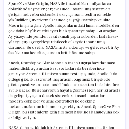
SpaceX ve Blue Origin, NASA ile imzaladıkları milyarlarca
dolarlık sözleşmeler çerçevesinde, insanlı iniş sistemleri
geliştirmek ve bu sistemleri uzay ajansına teslim etmekle
yükümlüler. Şirketlerin üzerinde çalıştığı Starship ve Blue
Moon iniş araçları, Apollo misyonlarındaki lunar modüllerden
çok daha büyük ve etkileyici bir kapasiteye sahip. Bu araçlar,
Ay yüzeyinde yeniden yakıt ikmali yaparak birden fazla hava-
yüzey uçuşu gerçekleştirebilecek düzeyde tasarlanmış
durumda. Bu özellik, NASA’nın Ay’a dönüşü ve gelecekte bir Ay
üssü kurma hedefi açısından kritik öneme sahip.
Ancak, Starship ve Blue Moon’un insanlı uçuşa hazırlanması,
mühendislik açısından bazı zorlukları da beraberinde
getiriyor. Artemis III misyonunun test uçuşunda, Apollo 9’da
olduğu gibi, iki astronot iniş aracını bağımsız bir şekilde
pilotlayacak ve komuta modülünden altı saatten fazla bir süre
ayrı kalacak. Bu senaryonun hayata geçmesi için her iki araçta
da gelişmiş yaşam destek sistemleri, insanlı motorlar,
modern kokpitler ve uçuş kontrolleri ile docking
mekanizmalarının bulunması gerekiyor. Ancak SpaceX ve Blue
Origin, bu sistemlerin geliştirilmesi hakkında kamuoyuna çok
az bilgi veriyor.
NASA, daha az iddialı bir Artemis III misyonunu da gözden