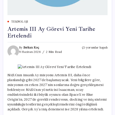
TEKNOLOJI
Artemis III Ay Görevi Yeni Tarihe
Ertelendi
Artemis
By
Serkan Koç
yorumlar kapalı
III
9 Haziran 2026
2 Min Read
Ay
Görevi
Yeni
Tarihe
Ertelendi
NASA’nın insanlı Ay misyonu Artemis III, daha önce
için
planlandığı gibi 2027’de başlamayacak. Yeni bilgilere göre,
misyonun en erken 2027’nin sonlarına doğru gerçekleşmesi
bekleniyor. NASA’nın yöneticisi Isaacman, uzay
endüstrisindeki iki büyük oyuncu olan SpaceX ve Blue
Origin’in, 2027’de gerekli rendezvous, docking ve iniş sistemi
uyumluluğu testlerini gerçekleştirmelerini öngördüğünü
açıkladı. Gerçek Ay’a iniş denemesi ise 2028 yılına ertelendi.