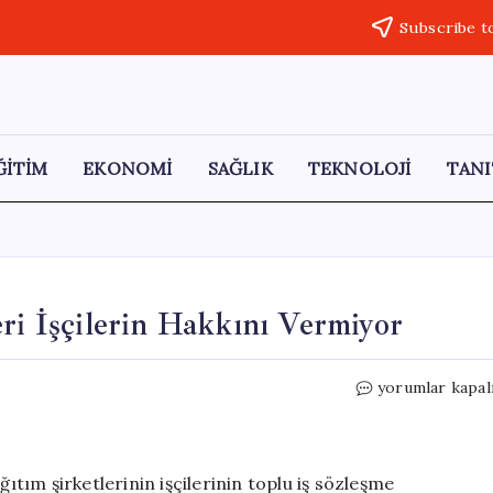
Subscribe t
ĞİTİM
EKONOMİ
SAĞLIK
TEKNOLOJİ
TANI
ri İşçilerin Hakkını Vermiyor
CHP’li
yorumlar kapal
Özdağ:
Elektrik
Şirketleri
İşçilerin
ım şirketlerinin işçilerinin toplu iş sözleşme