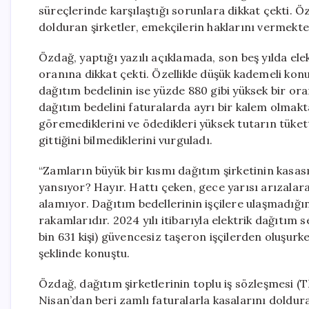
süreçlerinde karşılaştığı sorunlara dikkat çekti. Ö
dolduran şirketler, emekçilerin haklarını vermekte 
Özdağ, yaptığı yazılı açıklamada, son beş yılda el
oranına dikkat çekti. Özellikle düşük kademeli kon
dağıtım bedelinin ise yüzde 880 gibi yüksek bir oran
dağıtım bedelini faturalarda ayrı bir kalem olmak
göremediklerini ve ödedikleri yüksek tutarın tükett
gittiğini bilmediklerini vurguladı.
“Zamların büyük bir kısmı dağıtım şirketinin kasasın
yansıyor? Hayır. Hattı çeken, gece yarısı arızalar
alamıyor. Dağıtım bedellerinin işçilere ulaşmadığın
rakamlarıdır. 2024 yılı itibarıyla elektrik dağıtım
bin 631 kişi) güvencesiz taşeron işçilerden oluşurk
şeklinde konuştu.
Özdağ, dağıtım şirketlerinin toplu iş sözleşmesi (T
Nisan’dan beri zamlı faturalarla kasalarını doldura