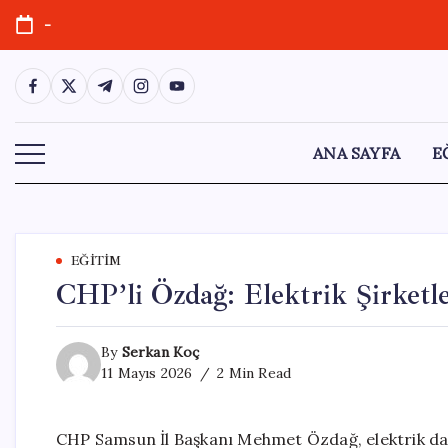
Skip
-
to
content
https://www.facebook.com/
https://twitter.com/
https://t.me/
https://www.instagram.com/
https://youtube.com/
ANA SAYFA
E
EĞITIM
CHP’li Özdağ: Elektrik Şirketle
By
Serkan Koç
11 Mayıs 2026
2 Min Read
CHP Samsun İl Başkanı Mehmet Özdağ, elektrik dağıt