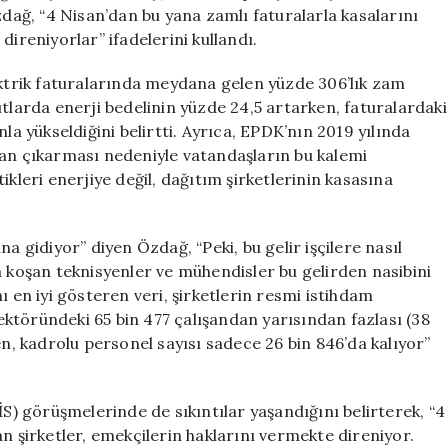
Hakkını
zdağ, “4 Nisan’dan bu yana zamlı faturalarla kasalarını
Vermiyor
direniyorlar” ifadelerini kullandı.
için
ektrik faturalarında meydana gelen yüzde 306’lık zam
utlarda enerji bedelinin yüzde 24,5 artarken, faturalardaki
la yükseldiğini belirtti. Ayrıca, EPDK’nın 2019 yılında
tan çıkarması nedeniyle vatandaşların bu kalemi
ikleri enerjiye değil, dağıtım şirketlerinin kasasına
a gidiyor” diyen Özdağ, “Peki, bu gelir işçilere nasıl
a koşan teknisyenler ve mühendisler bu gelirden nasibini
ı en iyi gösteren veri, şirketlerin resmi istihdam
 sektöründeki 65 bin 477 çalışandan yarısından fazlası (38
en, kadrolu personel sayısı sadece 26 bin 846’da kalıyor”
İS) görüşmelerinde de sıkıntılar yaşandığını belirterek, “4
n şirketler, emekçilerin haklarını vermekte direniyor.