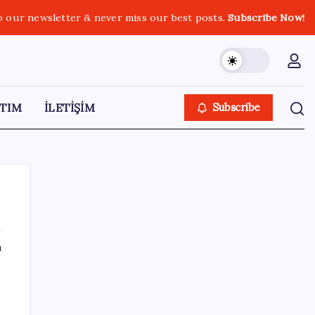
o our newsletter & never miss our best posts.
Subscribe Now!
TIM
İLETİŞİM
Subscribe
ı
SON YAZILAR
Sürekli maddi sorun yaşayan insanların
beyni daha çabuk yaşlanabiliyor: ‘Beyin de