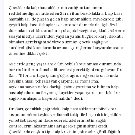
Çocuklarda kalp hastalıklarının varlığını tamamen
reddetmediğini ifade eden Sarı, ritim bozuklukları, kalp kası
hastalıkları, doğuştan gelen kalp anomalileri, miyokardit gibi
çeşitli kalp kası iltihapları ve koroner damarlarla ilgili özel
durumların ciddi sorunlara yol açabileceğini açıkladı. Ailelerin,
sosyal medya üzerinden yayılan yanlış bilgilere karşı dikkatli
olmaları gerektiğini söyleyen uzman, çocuk sağlığı ve
kardiyolojisi konularında uzman görüşlerine başvurulmasının
önemine dikkat çekti.
Ailelerde genç yaşta ani ölüm öyküsü bulunması durumunda
bazı belirtilerin ihmal edilmemesi gerektiğini vurgulayan Dr.
Sarı, “Eforla ortaya çıkan göğüs ağrısı, egzersiz sırasında
bayılma hissi, tekrarlayan çarpıntılar, morarma,
açıklanamayan nefes darlığı, çabuk yorulma ve bilinen kalp
hastalığı durumu ile yeni şikayetler yaşanıyorsa mutlaka bir
sağlık kuruluşuna başvurulmalıdır” dedi.
Dr. Sarı, çocukluk çağındaki kalp hastalıklarının büyük bir
kısmının erken teşhis ve düzenli takip ile başarılı bir şekilde
yönetilebileceğini ifade ederek, ailelerin rutin sağlık
kontrollerini aksatmamaları gerektiğinin altını çizdi.
Çocuklarda erişkin tipi kalp krizinin çok nadir görüldüğünü