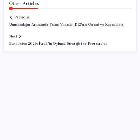
Other Articles
Previous
Unutkanlığın Arkasında Yatan Vitamin: B12’nin Önemi ve Kaynakları
Next
Eurovision 2026: İsrail’in Oylama Stratejisi ve Protestolar
SON YAZILAR
Tüm dünyaya ‘tatil daveti’
Sürekli maddi sorun yaşayan insanların beyni daha