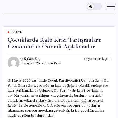
Skip
to
content
EĞITIM
Çocuklarda Kalp Krizi Tartışmaları:
Uzmanından Önemli Açıklamalar
Çocuklarda
By
Serkan Koç
yorumlar kapalı
Kalp
18 Mayıs 2026
1 Min Read
Krizi
Tartışmaları:
Uzmanından
18 Mayıs 2026 tarihinde Çocuk Kardiyolojisi Uzmanı Uzm. Dr.
Önemli
Yunus Emre Sarı, çocukların kalp sağlığına yönelik endişelere
Açıklamalar
için
dair açıklamalarda bulundu. Dr. Sarı, “kalp krizi” teriminin
sıklıkla yanlış anlaşıldığını vurgulayarak, bu durumun tıbbi
olarak miyokard enfarktüsü olarak adlandırıldığını belirtti.
Erişkinlerde genelde kalbi besleyen koroner damarların
tıkanması sonucu meydana gelen kalp krizi, çocuklarda ise
nadir görülen bir durumdur.