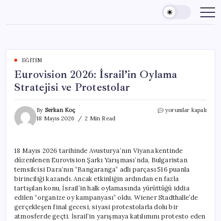
Skip
to
content
EĞITIM
Eurovision 2026: İsrail’in Oylama
Stratejisi ve Protestolar
Eurovision
By
Serkan Koç
yorumlar kapalı
2026:
18 Mayıs 2026
2 Min Read
İsrail’in
Oylama
Stratejisi
18 Mayıs 2026 tarihinde Avusturya’nın Viyana kentinde
ve
düzenlenen Eurovision Şarkı Yarışması’nda, Bulgaristan
Protestolar
için
temsilcisi Dara’nın “Bangaranga” adlı parçası 516 puanla
birinciliği kazandı. Ancak etkinliğin ardından en fazla
tartışılan konu, İsrail’in halk oylamasında yürüttüğü iddia
edilen “organize oy kampanyası” oldu. Wiener Stadthalle’de
gerçekleşen final gecesi, siyasi protestolarla dolu bir
atmosferde geçti. İsrail’in yarışmaya katılımını protesto eden