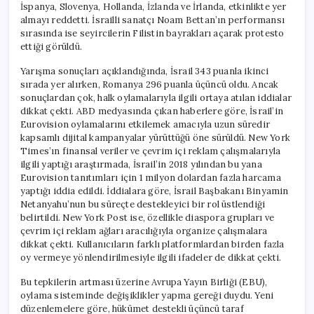
İspanya, Slovenya, Hollanda, İzlanda ve İrlanda, etkinlikte yer
almayı reddetti. İsrailli sanatçı Noam Bettan’ın performansı
sırasında ise seyircilerin Filistin bayrakları açarak protesto
ettiği görüldü.
Yarışma sonuçları açıklandığında, İsrail 343 puanla ikinci
sırada yer alırken, Romanya 296 puanla üçüncü oldu. Ancak
sonuçlardan çok, halk oylamalarıyla ilgili ortaya atılan iddialar
dikkat çekti. ABD medyasında çıkan haberlere göre, İsrail’in
Eurovision oylamalarını etkilemek amacıyla uzun süredir
kapsamlı dijital kampanyalar yürüttüğü öne sürüldü. New York
Times’ın finansal veriler ve çevrim içi reklam çalışmalarıyla
ilgili yaptığı araştırmada, İsrail’in 2018 yılından bu yana
Eurovision tanıtımları için 1 milyon dolardan fazla harcama
yaptığı iddia edildi. İddialara göre, İsrail Başbakanı Binyamin
Netanyahu’nun bu süreçte destekleyici bir rol üstlendiği
belirtildi. New York Post ise, özellikle diaspora grupları ve
çevrim içi reklam ağları aracılığıyla organize çalışmalara
dikkat çekti. Kullanıcıların farklı platformlardan birden fazla
oy vermeye yönlendirilmesiyle ilgili ifadeler de dikkat çekti.
Bu tepkilerin artması üzerine Avrupa Yayın Birliği (EBU),
oylama sisteminde değişiklikler yapma gereği duydu. Yeni
düzenlemelere göre, hükümet destekli üçüncü taraf