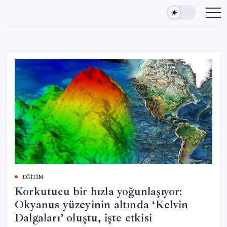
Skip
to
content
EĞITIM
Korkutucu bir hızla yoğunlaşıyor:
Okyanus yüzeyinin altında ‘Kelvin
Dalgaları’ oluştu, işte etkisi