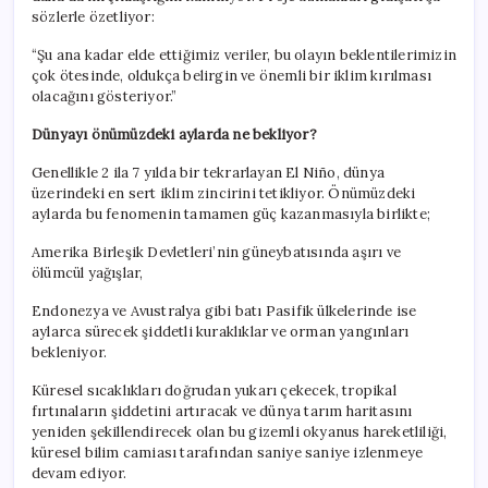
sözlerle özetliyor:
“Şu ana kadar elde ettiğimiz veriler, bu olayın beklentilerimizin
çok ötesinde, oldukça belirgin ve önemli bir iklim kırılması
olacağını gösteriyor.”
Dünyayı önümüzdeki aylarda ne bekliyor?
Genellikle 2 ila 7 yılda bir tekrarlayan El Niño, dünya
üzerindeki en sert iklim zincirini tetikliyor. Önümüzdeki
aylarda bu fenomenin tamamen güç kazanmasıyla birlikte;
Amerika Birleşik Devletleri’nin güneybatısında aşırı ve
ölümcül yağışlar,
Endonezya ve Avustralya gibi batı Pasifik ülkelerinde ise
aylarca sürecek şiddetli kuraklıklar ve orman yangınları
bekleniyor.
Küresel sıcaklıkları doğrudan yukarı çekecek, tropikal
fırtınaların şiddetini artıracak ve dünya tarım haritasını
yeniden şekillendirecek olan bu gizemli okyanus hareketliliği,
küresel bilim camiası tarafından saniye saniye izlenmeye
devam ediyor.