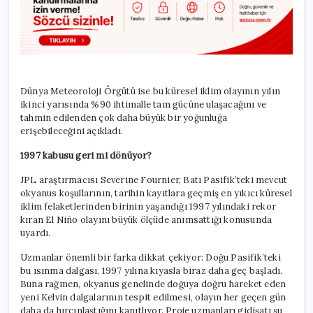
Dünya Meteoroloji Örgütü ise bu küresel iklim olayının yılın
ikinci yarısında %90 ihtimalle tam gücüne ulaşacağını ve
tahmin edilenden çok daha büyük bir yoğunluğa
erişebileceğini açıkladı.
1997 kabusu geri mi dönüyor?
JPL araştırmacısı Severine Fournier, Batı Pasifik’teki mevcut
okyanus koşullarının, tarihin kayıtlara geçmiş en yıkıcı küresel
iklim felaketlerinden birinin yaşandığı 1997 yılındaki rekor
kıran El Niño olayını büyük ölçüde anımsattığı konusunda
uyardı.
Uzmanlar önemli bir farka dikkat çekiyor: Doğu Pasifik’teki
bu ısınma dalgası, 1997 yılına kıyasla biraz daha geç başladı.
Buna rağmen, okyanus genelinde doğuya doğru hareket eden
yeni Kelvin dalgalarının tespit edilmesi, olayın her geçen gün
daha da hırçınlaştığını kanıtlıyor. Proje uzmanları gidişatı şu