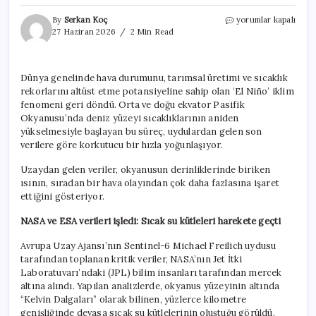
Korkutucu
By
Serkan Koç
yorumlar kapalı
bir
27 Haziran 2026
2 Min Read
hızla
yoğunlaşıyor:
Okyanus
Dünya genelinde hava durumunu, tarımsal üretimi ve sıcaklık
yüzeyinin
rekorlarını altüst etme potansiyeline sahip olan ‘El Niño’ iklim
altında
‘Kelvin
fenomeni geri döndü. Orta ve doğu ekvator Pasifik
Dalgaları’
Okyanusu’nda deniz yüzeyi sıcaklıklarının aniden
oluştu,
yükselmesiyle başlayan bu süreç, uydulardan gelen son
işte
verilere göre korkutucu bir hızla yoğunlaşıyor.
etkisi
için
Uzaydan gelen veriler, okyanusun derinliklerinde biriken
ısının, sıradan bir hava olayından çok daha fazlasına işaret
ettiğini gösteriyor.
NASA ve ESA verileri işledi: Sıcak su kütleleri harekete geçti
Avrupa Uzay Ajansı’nın Sentinel-6 Michael Freilich uydusu
tarafından toplanan kritik veriler, NASA’nın Jet İtki
Laboratuvarı’ndaki (JPL) bilim insanları tarafından mercek
altına alındı. Yapılan analizlerde, okyanus yüzeyinin altında
“Kelvin Dalgaları” olarak bilinen, yüzlerce kilometre
genişliğinde devasa sıcak su kütlelerinin oluştuğu görüldü.