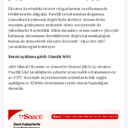
Ekvator üzerindeki ticaret rüzgarlarının zayıflamasıyla
tetiklenen bu dalgalar, Pasifik’in batısından doğusuna
(Amerikan kıyılarına) doğru hızla ilerliyor. Isınan deniz
suyunun genleşmesi nedeniyle deniz seviyesinde de
yükselmeler kaydedildi. Bilim insanları, ısının sadece yüzeyde
kalmayıp okyanusun derinliklerine doğru katmanlaştığını,
bunun da atmosferik süreçler üzerinde “yıkıcı bir etki”
yaratabileceğini belirtiyor.
Resmi açıklama geldi: Olasılık %90
ABD Ulusal Okyanus ve Atmosfer İdaresi (NOAA), ekvator
Pasifik’teki sıcaklıkların aylardır uzun vadeli ortalamanın en
az 0,5°C üzerinde seyretmesinin ardından kritik eşiğin
aşıldığını ve El Niño döneminin resmi olarak başladığını
duyurdu.