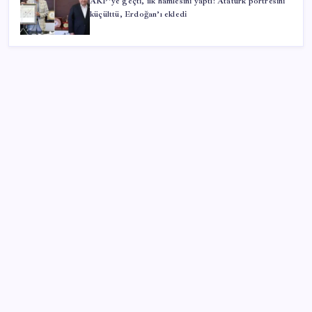
AKP’ye geçti, ilk hamlesini yaptı: Atatürk portresini
küçülttü, Erdoğan’ı ekledi
SON YAZILAR
Türkiye’de Skywell ET5 Modelleri Yanmaya Devam
Ediyor!
ABD’den gelen istihdam sinyali Fed hesaplarını
değiştirdi: Küresel piyasalar yarını bekliyor!
250 milyar $’lık Kerkük ortaklığı
ASELSAN’dan 6 ayda 88.5 milyar TL ciro