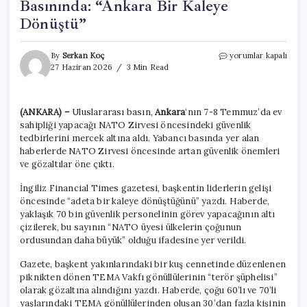
Basınında: “Ankara Bir Kaleye
Dönüştü”
NATO
By
Serkan Koç
yorumlar kapalı
Zirvesi
27 Haziran 2026
3 Min Read
Hazırlıkları
Dünya
Basınında:
(ANKARA) –
Uluslararası basın,
Ankara
‘nın 7-8 Temmuz’da ev
“Ankara
sahipliği yapacağı NATO Zirvesi öncesindeki güvenlik
Bir
Kaleye
tedbirlerini mercek altına aldı. Yabancı basında yer alan
Dönüştü”
haberlerde NATO Zirvesi öncesinde artan güvenlik önemleri
için
ve gözaltılar öne çıktı.
İngiliz Financial Times gazetesi, başkentin liderlerin gelişi
öncesinde “adeta bir kaleye dönüştüğünü” yazdı. Haberde,
yaklaşık 70 bin güvenlik personelinin görev yapacağının altı
çizilerek, bu sayının “NATO üyesi ülkelerin çoğunun
ordusundan daha büyük” olduğu ifadesine yer verildi.
Gazete, başkent yakınlarındaki bir kuş cennetinde düzenlenen
piknikten dönen TEMA Vakfı gönüllülerinin “terör şüphelisi”
olarak gözaltına alındığını yazdı. Haberde, çoğu 60’lı ve 70’li
yaşlarındaki TEMA gönüllülerinden oluşan 30’dan fazla kişinin