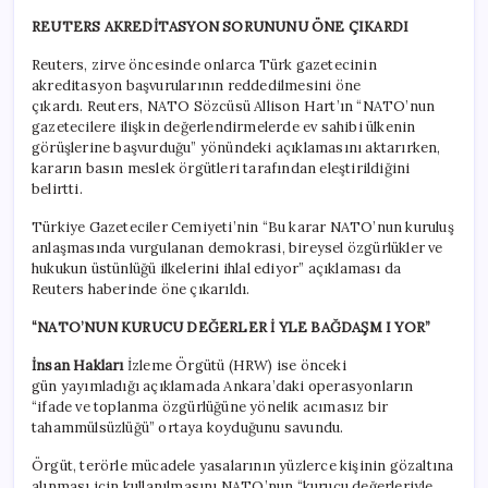
REUTERS
AKREDİTASYON SORUNUNU ÖNE ÇIKARDI
Reuters, zirve öncesinde onlarca Türk gazetecinin
akreditasyon başvurularının reddedilmesini öne
çıkardı. Reuters, NATO Sözcüsü Allison Hart’ın “NATO’nun
gazetecilere ilişkin değerlendirmelerde ev sahibi ülkenin
görüşlerine başvurduğu” yönündeki açıklamasını aktarırken,
kararın basın meslek örgütleri tarafından eleştirildiğini
belirtti.
Türkiye Gazeteciler Cemiyeti’nin “Bu karar NATO’nun kuruluş
anlaşmasında vurgulanan demokrasi, bireysel özgürlükler ve
hukukun üstünlüğü ilkelerini ihlal ediyor” açıklaması da
Reuters haberinde öne çıkarıldı.
“NATO’NUN KURUCU DEĞERLER
İ
YLE BAĞDAŞM
I
YOR”
İnsan Hakları
İzleme Örgütü (HRW) ise önceki
gün yayımladığı açıklamada Ankara’daki operasyonların
“ifade ve toplanma özgürlüğüne yönelik acımasız bir
tahammülsüzlüğü” ortaya koyduğunu savundu.
Örgüt, terörle mücadele yasalarının yüzlerce kişinin gözaltına
alınması için kullanılmasını NATO’nun “kurucu değerleriyle