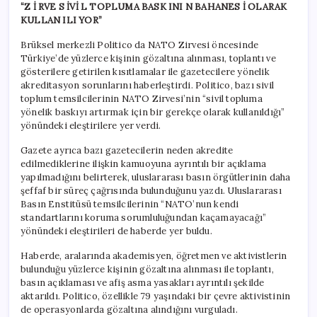
“Z
İ
RVE S
İVİ
L TOPLUMA BASK
INI
N BAHANES
İ
OLARAK
KULLAN
ILI
YOR”
Brüksel merkezli Politico da NATO Zirvesi öncesinde
Türkiye’de yüzlerce kişinin gözaltına alınması, toplantı ve
gösterilere getirilen kısıtlamalar ile gazetecilere yönelik
akreditasyon sorunlarını haberleştirdi. Politico, bazı sivil
toplum temsilcilerinin NATO Zirvesi’nin “sivil topluma
yönelik baskıyı artırmak için bir gerekçe olarak kullanıldığı”
yönündeki eleştirilere yer verdi.
Gazete ayrıca bazı gazetecilerin neden akredite
edilmediklerine ilişkin kamuoyuna ayrıntılı bir açıklama
yapılmadığını belirterek, uluslararası basın örgütlerinin daha
şeffaf bir süreç çağrısında bulunduğunu yazdı. Uluslararası
Basın Enstitüsü temsilcilerinin “NATO’nun kendi
standartlarını koruma sorumluluğundan kaçamayacağı”
yönündeki eleştirileri de haberde yer buldu.
Haberde, aralarında akademisyen, öğretmen ve aktivistlerin
bulunduğu yüzlerce kişinin gözaltına alınması ile toplantı,
basın açıklaması ve afiş asma yasakları ayrıntılı şekilde
aktarıldı. Politico, özellikle 79 yaşındaki bir çevre aktivistinin
de operasyonlarda gözaltına alındığını vurguladı.