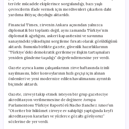
terörle mücadele ekiplerince sorgulandığı, bazı yaşlı
çevrecilerin ifade vermek için merdivenleri çıkarken dahi
yardıma ihtiyaç duyduğu aktarıldı.
Financial Times, zirvenin Ankara açısından yalnızca
diplomatik bir toplantı değil, aynı zamanda Türkiye’nin
diplomatik ağırlığını, askeri kapasitesini ve savunma
sanayindeki yükselişini sergileme fırsatı olarak görüldüğünü
aktardı. Bununla birlikte gazete, güvenlik hazırlıklarının
“Türkiye’deki demokratik gerilemeye ilişkin tartışmaları
yeniden gündeme taşıdığı” değerlendirmesine yer verdi.
Gazete ayrıca kamu çalışanlarının zirve haftasında izinli
sayılmasını, lider konvoylarının hızlı geçişi için alınan
önlemleri ve yeni modernize edilen havalimanını ayrıntılı
biçimde aktardı.
Gazete, zirveyi takip etmek isteyen bir grup gazeteciye
akreditasyon verilmemesine de değinere Avrupa
Parlamentosu Türkiye Raportörü Nacho Sanchez Amor’un
“Otoriter bir hükümet zirveye ev sahipliği yaptığında keyfi
akreditasyon kararları ve yüzlerce gözaltı görüyoruz”
sözlerine de yer verdi.