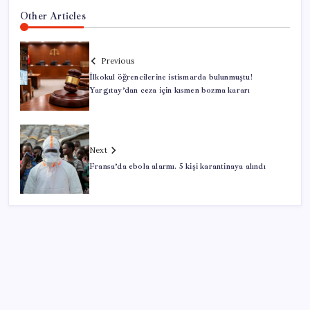
Other Articles
Previous
İlkokul öğrencilerine istismarda bulunmuştu!
Yargıtay’dan ceza için kısmen bozma kararı
Next
Fransa’da ebola alarmı. 5 kişi karantinaya alındı