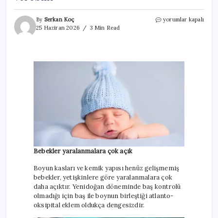
Yenidoğan
By
Serkan Koç
yorumlar kapalı
fotoğraflarındaki
25 Haziran 2026
3 Min Read
gizli
risk!
“Kurbağa
pozisyonu”
bebeğinize
zarar
verebilir
için
Bebekler yaralanmalara çok açık
Boyun kasları ve kemik yapısı henüz gelişmemiş
bebekler, yetişkinlere göre yaralanmalara çok
daha açıktır. Yenidoğan döneminde baş kontrolü
olmadığı için baş ile boynun birleştiği atlanto-
oksipital eklem oldukça dengesizdir.