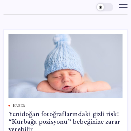
Skip
to
content
HABER
Yenidoğan fotoğraflarındaki gizli risk!
“Kurbağa pozisyonu” bebeğinize zarar
verebilir