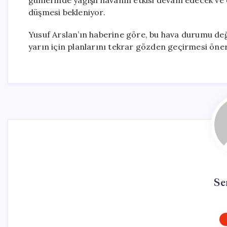
günlerinde yağışlı havanın etkisi devam edecek ve ö
düşmesi bekleniyor.
Yusuf Arslan’ın haberine göre, bu hava durumu deği
yarın için planlarını tekrar gözden geçirmesi öneri
Se