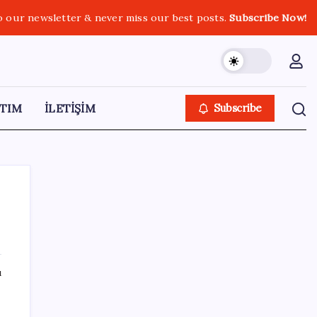
o our newsletter & never miss our best posts.
Subscribe Now!
TIM
İLETİŞİM
Subscribe
SON YAZILAR
ı
Akkuyu’da bir aşama daha tamamlandı