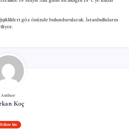
zellikle 19 Mayıs Salı günü sıcaklığın 19°C’ye kadar
şiklikleri göz önünde bulundurularak, İstanbulluların
liyor.
Author
rkan Koç
Follow Me