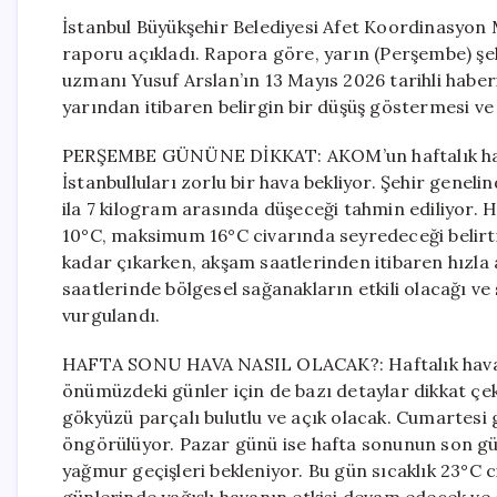
İstanbul Büyükşehir Belediyesi Afet Koordinasyon 
raporu açıkladı. Rapora göre, yarın (Perşembe) şe
uzmanı Yusuf Arslan’ın 13 Mayıs 2026 tarihli habe
yarından itibaren belirgin bir düşüş göstermesi ve 
PERŞEMBE GÜNÜNE DİKKAT: AKOM’un haftalık hav
İstanbulluları zorlu bir hava bekliyor. Şehir gene
ila 7 kilogram arasında düşeceği tahmin ediliyor. H
10°C, maksimum 16°C civarında seyredeceği belirti
kadar çıkarken, akşam saatlerinden itibaren hızla a
saatlerinde bölgesel sağanakların etkili olacağı ve
vurgulandı.
HAFTA SONU HAVA NASIL OLACAK?: Haftalık hava
önümüzdeki günler için de bazı detaylar dikkat çe
gökyüzü parçalı bulutlu ve açık olacak. Cumartesi 
öngörülüyor. Pazar günü ise hafta sonunun son gü
yağmur geçişleri bekleniyor. Bu gün sıcaklık 23°C c