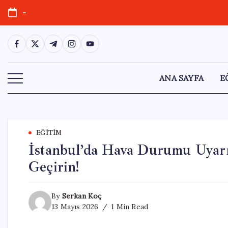
Skip
-
to
content
https://www.facebook.com/
https://twitter.com/
https://t.me/
https://www.instagram.com/
https://youtube.com/
ANA SAYFA
E
EĞITIM
İstanbul’da Hava Durumu Uyarıs
Geçirin!
By
Serkan Koç
13 Mayıs 2026
1 Min Read