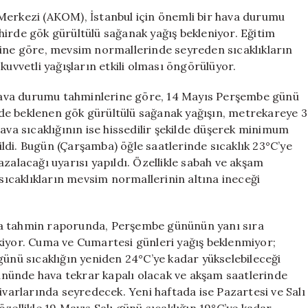
Yarın
Merkezi (AKOM), İstanbul için önemli bir hava durumu
Planlarınızı
hirde gök gürültülü sağanak yağış bekleniyor. Eğitim
Gözden
rine göre, mevsim normallerinde seyreden sıcaklıkların
Geçirin!
kuvvetli yağışların etkili olması öngörülüyor.
için
a durumu tahminlerine göre, 14 Mayıs Perşembe günü
linde beklenen gök gürültülü sağanak yağışın, metrekareye 3
ava sıcaklığının ise hissedilir şekilde düşerek minimum
ldi. Bugün (Çarşamba) öğle saatlerinde sıcaklık 23°C’ye
zalacağı uyarısı yapıldı. Özellikle sabah ve akşam
 sıcaklıkların mevsim normallerinin altına ineceği
 tahmin raporunda, Perşembe gününün yanı sıra
kiyor. Cuma ve Cumartesi günleri yağış beklenmiyor;
günü sıcaklığın yeniden 24°C’ye kadar yükselebileceği
nünde hava tekrar kapalı olacak ve akşam saatlerinde
ivarlarında seyredecek. Yeni haftada ise Pazartesi ve Salı