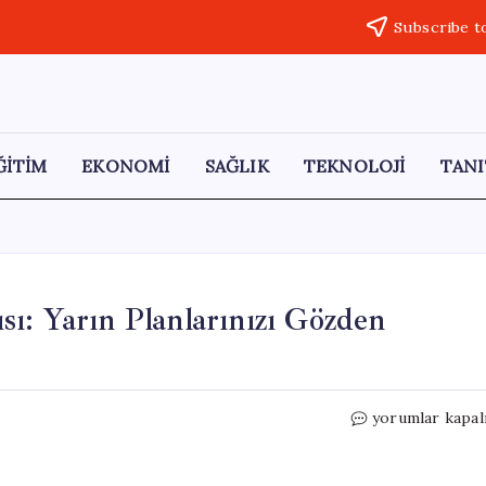
Subscribe t
ĞİTİM
EKONOMİ
SAĞLIK
TEKNOLOJİ
TANI
ı: Yarın Planlarınızı Gözden
İstanbul’da
yorumlar kapal
Hava
Durumu
Uyarısı: