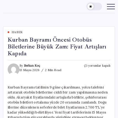
Skip
to
content
HABER
Kurban Bayramı Öncesi Otobüs
Biletlerine Büyük Zam: Fiyat Artışları
Kapıda
Kurban
By
Serkan Koç
yorumlar kapalı
Bayramı
13 Mayıs 2026
2 Min Read
Öncesi
Otobüs
Biletlerine
Kurban Bayramı tatilinin 9 güne çıkarılması, yolcu talebini
Büyük
artırarak otobüs biletlerine ciddi bir zam yapılmasına neden
Zam:
Fiyat
oldu. Akaryakıt fiyatlarındaki artışlarla birlikte, şehirlerarası
Artışları
otobüs biletleri ortalama yüzde 20 oranında zamlandı. Doğu
Kapıda
illerine düzenlenen seferlerde bilet fiyatlarının 2.700 TL’ye
için
kadar yükseldiği belirtiliyor. Yeni fiyat tarifelerinin 15 Mayıs
itibarıyla tüm güzergahlarda yürürlüğe girmesi bekleniyor.