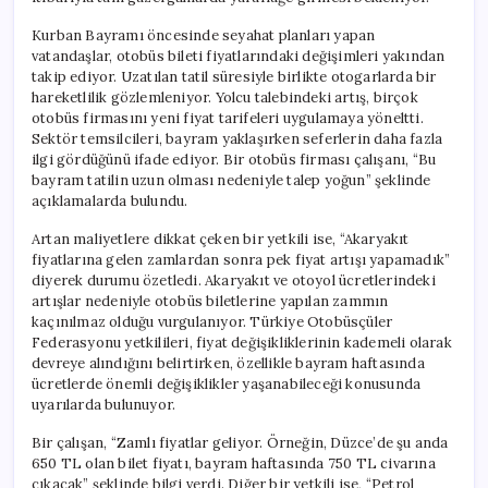
Kurban Bayramı öncesinde seyahat planları yapan
vatandaşlar, otobüs bileti fiyatlarındaki değişimleri yakından
takip ediyor. Uzatılan tatil süresiyle birlikte otogarlarda bir
hareketlilik gözlemleniyor. Yolcu talebindeki artış, birçok
otobüs firmasını yeni fiyat tarifeleri uygulamaya yöneltti.
Sektör temsilcileri, bayram yaklaşırken seferlerin daha fazla
ilgi gördüğünü ifade ediyor. Bir otobüs firması çalışanı, “Bu
bayram tatilin uzun olması nedeniyle talep yoğun” şeklinde
açıklamalarda bulundu.
Artan maliyetlere dikkat çeken bir yetkili ise, “Akaryakıt
fiyatlarına gelen zamlardan sonra pek fiyat artışı yapamadık”
diyerek durumu özetledi. Akaryakıt ve otoyol ücretlerindeki
artışlar nedeniyle otobüs biletlerine yapılan zammın
kaçınılmaz olduğu vurgulanıyor. Türkiye Otobüsçüler
Federasyonu yetkilileri, fiyat değişikliklerinin kademeli olarak
devreye alındığını belirtirken, özellikle bayram haftasında
ücretlerde önemli değişiklikler yaşanabileceği konusunda
uyarılarda bulunuyor.
Bir çalışan, “Zamlı fiyatlar geliyor. Örneğin, Düzce’de şu anda
650 TL olan bilet fiyatı, bayram haftasında 750 TL civarına
çıkacak” şeklinde bilgi verdi. Diğer bir yetkili ise, “Petrol