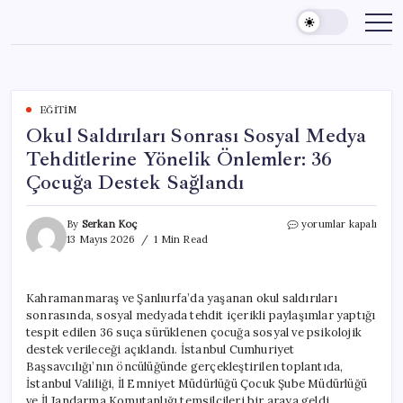
Skip
to
content
EĞITIM
Okul Saldırıları Sonrası Sosyal Medya
Tehditlerine Yönelik Önlemler: 36
Çocuğa Destek Sağlandı
Okul
By
Serkan Koç
yorumlar kapalı
Saldırıları
13 Mayıs 2026
1 Min Read
Sonrası
Sosyal
Medya
Kahramanmaraş ve Şanlıurfa’da yaşanan okul saldırıları
Tehditlerine
sonrasında, sosyal medyada tehdit içerikli paylaşımlar yaptığı
Yönelik
Önlemler:
tespit edilen 36 suça sürüklenen çocuğa sosyal ve psikolojik
36
destek verileceği açıklandı. İstanbul Cumhuriyet
Çocuğa
Başsavcılığı’nın öncülüğünde gerçekleştirilen toplantıda,
Destek
İstanbul Valiliği, İl Emniyet Müdürlüğü Çocuk Şube Müdürlüğü
Sağlandı
ve İl Jandarma Komutanlığı temsilcileri bir araya geldi.