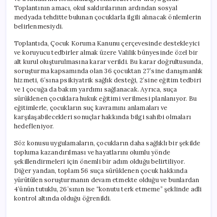
için
Toplantının amacı, okul saldırılarının ardından sosyal
medyada tehditte bulunan çocuklarla ilgili alınacak önlemlerin
belirlenmesiydi.
Toplantıda, Çocuk Koruma Kanunu çerçevesinde destekleyici
ve koruyucu tedbirler almak üzere Valilik bünyesinde özel bir
alt kurul oluşturulmasına karar verildi. Bu karar doğrultusunda,
soruşturma kapsamında olan 36 çocuktan 27’sine danışmanlık
hizmeti, 6’sına psikiyatrik sağlık desteği, 2’sine eğitim tedbiri
ve 1 çocuğa da bakım yardımı sağlanacak. Ayrıca, suça
sürüklenen çocuklara hukuk eğitimi verilmesi planlanıyor. Bu
eğitimlerle, çocukların suç kavramını anlamaları ve
karşılaşabilecekleri sonuçlar hakkında bilgi sahibi olmaları
hedefleniyor.
Söz konusu uygulamaların, çocukların daha sağlıklı bir şekilde
topluma kazandırılması ve hayatlarını olumlu yönde
şekillendirmeleri için önemli bir adım olduğu belirtiliyor.
Diğer yandan, toplam 56 suça sürüklenen çocuk hakkında
yürütülen soruşturmanın devam etmekte olduğu ve bunlardan
4’ünün tutuklu, 26’sının ise “konutu terk etmeme” şeklinde adli
kontrol altında olduğu öğrenildi.