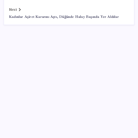
Next
Kadınlar Aşiret Kararını Aştı, Düğünde Halay Başında Yer Aldılar
SON YAZILAR
Türkiye’de Skywell ET5 Modelleri Yanmaya Devam
Ediyor!
ABD’den gelen istihdam sinyali Fed hesaplarını
değiştirdi: Küresel piyasalar yarını bekliyor!
250 milyar $’lık Kerkük ortaklığı