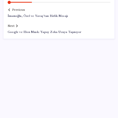
Previous
İmamoğlu, Özel ve Yavaş’tan Birlik Mesajı
Next
Google ve Elon Musk: Yapay Zeka Uzaya Taşınıyor
SON YAZILAR
ABD’den gelen istihdam sinyali Fed hesaplarını
değiştirdi: Küresel piyasalar yarını bekliyor!
250 milyar $’lık Kerkük ortaklığı