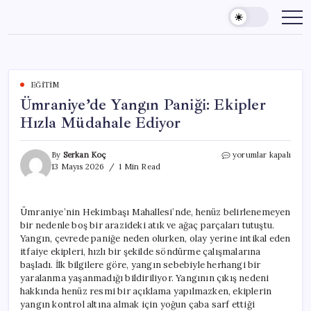
Skip
to
content
EĞITIM
Ümraniye’de Yangın Paniği: Ekipler
Hızla Müdahale Ediyor
Ümraniye’de
By
Serkan Koç
yorumlar kapalı
Yangın
13 Mayıs 2026
1 Min Read
Paniği:
Ekipler
Hızla
Ümraniye’nin Hekimbaşı Mahallesi’nde, henüz belirlenemeyen
Müdahale
bir nedenle boş bir arazideki atık ve ağaç parçaları tutuştu.
Ediyor
için
Yangın, çevrede paniğe neden olurken, olay yerine intikal eden
itfaiye ekipleri, hızlı bir şekilde söndürme çalışmalarına
başladı. İlk bilgilere göre, yangın sebebiyle herhangi bir
yaralanma yaşanmadığı bildiriliyor. Yangının çıkış nedeni
hakkında henüz resmi bir açıklama yapılmazken, ekiplerin
yangın kontrol altına almak için yoğun çaba sarf ettiği