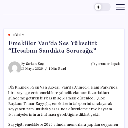
Skip
to
content
EĞITIM
Emekliler Van’da Ses Yükseltti:
“Hesabını Sandıkta Soracağız”
Emekliler
By
Serkan Koç
yorumlar kapalı
Van’da
13 Mayıs 2026
1 Min Read
Ses
Yükseltti:
“Hesabını
DİSK Emekli-Sen Van Şubesi, Van’da Ahmed-i Hani Parkı’nda
Sandıkta
bir araya gelerek emeklilere yönelik ekonomik zorlukları
Soracağız”
için
gündeme getiren bir basın açıklaması düzenledi. Şube
Başkanı Timur Sayyiğit, emeklilerin taleplerini sıralayarak
seyyanen zam, intibak yasasında düzenlemeler ve bayram
ikramiyelerinin artırılması gerektiğine dikkat çekti.
Sayyiğit, emeklilere 2023 yılında memurlara yapılan seyyanen