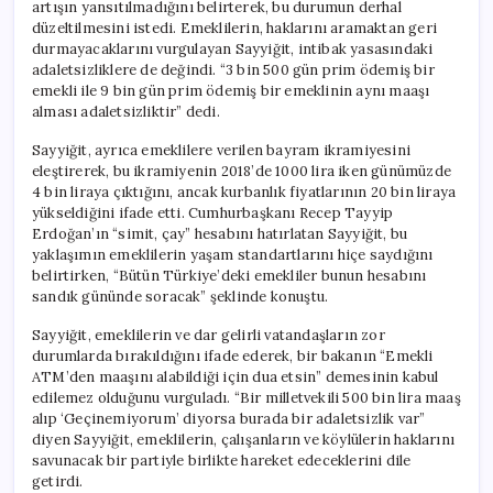
artışın yansıtılmadığını belirterek, bu durumun derhal
düzeltilmesini istedi. Emeklilerin, haklarını aramaktan geri
durmayacaklarını vurgulayan Sayyiğit, intibak yasasındaki
adaletsizliklere de değindi. “3 bin 500 gün prim ödemiş bir
emekli ile 9 bin gün prim ödemiş bir emeklinin aynı maaşı
alması adaletsizliktir” dedi.
Sayyiğit, ayrıca emeklilere verilen bayram ikramiyesini
eleştirerek, bu ikramiyenin 2018’de 1000 lira iken günümüzde
4 bin liraya çıktığını, ancak kurbanlık fiyatlarının 20 bin liraya
yükseldiğini ifade etti. Cumhurbaşkanı Recep Tayyip
Erdoğan’ın “simit, çay” hesabını hatırlatan Sayyiğit, bu
yaklaşımın emeklilerin yaşam standartlarını hiçe saydığını
belirtirken, “Bütün Türkiye’deki emekliler bunun hesabını
sandık gününde soracak” şeklinde konuştu.
Sayyiğit, emeklilerin ve dar gelirli vatandaşların zor
durumlarda bırakıldığını ifade ederek, bir bakanın “Emekli
ATM’den maaşını alabildiği için dua etsin” demesinin kabul
edilemez olduğunu vurguladı. “Bir milletvekili 500 bin lira maaş
alıp ‘Geçinemiyorum’ diyorsa burada bir adaletsizlik var”
diyen Sayyiğit, emeklilerin, çalışanların ve köylülerin haklarını
savunacak bir partiyle birlikte hareket edeceklerini dile
getirdi.