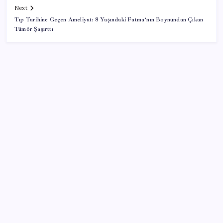
Next
Tıp Tarihine Geçen Ameliyat: 8 Yaşındaki Fatma’nın Boynundan Çıkan
Tümör Şaşırttı
SON YAZILAR
Tüm dünyaya ‘tatil daveti’
Sürekli maddi sorun yaşayan insanların beyni daha
çabuk yaşlanabiliyor: ‘Beyin de yoruluyor’
Halkbank’tan beklenti üstü net kâr
Airbnb, ürün geliştirme süreçlerinde yapay zekayı