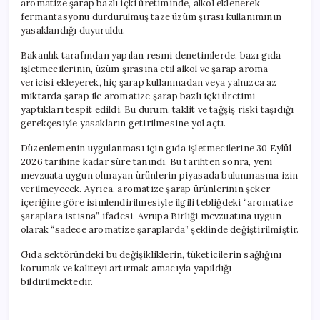
aromatize şarap bazlı içki üretiminde, alkol eklenerek
Yasak!
fermantasyonu durdurulmuş taze üzüm şırası kullanımının
için
yasaklandığı duyuruldu.
Bakanlık tarafından yapılan resmi denetimlerde, bazı gıda
işletmecilerinin, üzüm şırasına etil alkol ve şarap aroma
vericisi ekleyerek, hiç şarap kullanmadan veya yalnızca az
miktarda şarap ile aromatize şarap bazlı içki üretimi
yaptıkları tespit edildi. Bu durum, taklit ve tağşiş riski taşıdığı
gerekçesiyle yasakların getirilmesine yol açtı.
Düzenlemenin uygulanması için gıda işletmecilerine 30 Eylül
2026 tarihine kadar süre tanındı. Bu tarihten sonra, yeni
mevzuata uygun olmayan ürünlerin piyasada bulunmasına izin
verilmeyecek. Ayrıca, aromatize şarap ürünlerinin şeker
içeriğine göre isimlendirilmesiyle ilgili tebliğdeki “aromatize
şaraplara istisna” ifadesi, Avrupa Birliği mevzuatına uygun
olarak “sadece aromatize şaraplarda” şeklinde değiştirilmiştir.
Gıda sektöründeki bu değişikliklerin, tüketicilerin sağlığını
korumak ve kaliteyi artırmak amacıyla yapıldığı
bildirilmektedir.