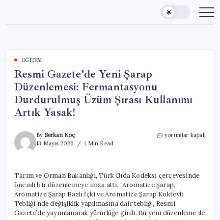
Skip
to
content
EĞITIM
Resmi Gazete’de Yeni Şarap
Düzenlemesi: Fermantasyonu
Durdurulmuş Üzüm Şırası Kullanımı
Artık Yasak!
Resmi
By
Serkan Koç
yorumlar kapalı
Gazete’de
13 Mayıs 2026
1 Min Read
Yeni
Şarap
Düzenlemesi:
Tarım ve Orman Bakanlığı, Türk Gıda Kodeksi çerçevesinde
Fermantasyonu
önemli bir düzenlemeye imza attı. “Aromatize Şarap,
Durdurulmuş
Üzüm
Aromatize Şarap Bazlı İçki ve Aromatize Şarap Kokteyli
Şırası
Tebliği’nde değişiklik yapılmasına dair tebliğ”, Resmi
Kullanımı
Gazete’de yayımlanarak yürürlüğe girdi. Bu yeni düzenleme ile
Artık