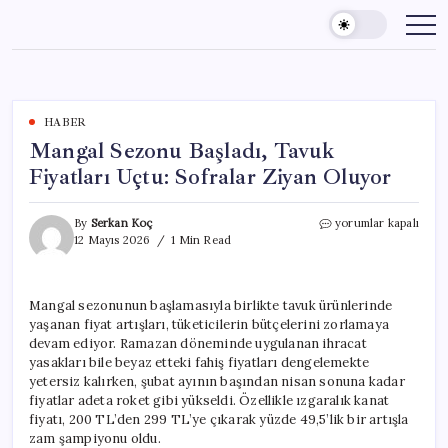
Skip
to
content
HABER
Mangal Sezonu Başladı, Tavuk
Fiyatları Uçtu: Sofralar Ziyan Oluyor
Mangal
By
Serkan Koç
yorumlar kapalı
Sezonu
12 Mayıs 2026
1 Min Read
Başladı,
Tavuk
Fiyatları
Mangal sezonunun başlamasıyla birlikte tavuk ürünlerinde
Uçtu:
yaşanan fiyat artışları, tüketicilerin bütçelerini zorlamaya
Sofralar
Ziyan
devam ediyor. Ramazan döneminde uygulanan ihracat
Oluyor
yasakları bile beyaz etteki fahiş fiyatları dengelemekte
için
yetersiz kalırken, şubat ayının başından nisan sonuna kadar
fiyatlar adeta roket gibi yükseldi. Özellikle ızgaralık kanat
fiyatı, 200 TL’den 299 TL’ye çıkarak yüzde 49,5’lik bir artışla
zam şampiyonu oldu.