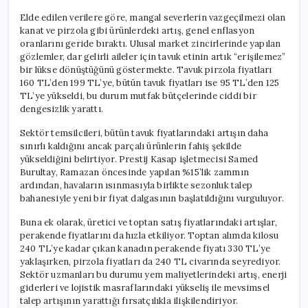
Elde edilen verilere göre, mangal severlerin vazgeçilmezi olan
kanat ve pirzola gibi ürünlerdeki artış, genel enflasyon
oranlarını geride bıraktı. Ulusal market zincirlerinde yapılan
gözlemler, dar gelirli aileler için tavuk etinin artık “erişilemez”
bir lükse dönüştüğünü göstermekte. Tavuk pirzola fiyatları
160 TL’den 199 TL’ye, bütün tavuk fiyatları ise 95 TL’den 125
TL’ye yükseldi, bu durum mutfak bütçelerinde ciddi bir
dengesizlik yarattı.
Sektör temsilcileri, bütün tavuk fiyatlarındaki artışın daha
sınırlı kaldığını ancak parçalı ürünlerin fahiş şekilde
yükseldiğini belirtiyor. Prestij Kasap işletmecisi Samed
Burultay, Ramazan öncesinde yapılan %15’lik zammın
ardından, havaların ısınmasıyla birlikte sezonluk talep
bahanesiyle yeni bir fiyat dalgasının başlatıldığını vurguluyor.
Buna ek olarak, üretici ve toptan satış fiyatlarındaki artışlar,
perakende fiyatlarını da hızla etkiliyor. Toptan alımda kilosu
240 TL’ye kadar çıkan kanadın perakende fiyatı 330 TL’ye
yaklaşırken, pirzola fiyatları da 240 TL civarında seyrediyor.
Sektör uzmanları bu durumu yem maliyetlerindeki artış, enerji
giderleri ve lojistik masraflarındaki yükseliş ile mevsimsel
talep artışının yarattığı fırsatçılıkla ilişkilendiriyor.