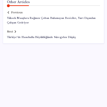
Other Articles
Previous
Yüksek Maaşlara Rağmen Çoban Bulamayan Besiciler, Yurt Dışından
Çalışan Getiriyor
Next
Türkiye’de Hanehalkı Büyüklüğünde Süregelen Düşüş
SON YAZILAR
Sinem Dedetaş, Sibel Tan Çetinkaya’yı tebrik etti